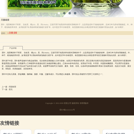
天圆绿茶
茶叶，指茶树的叶子和芽。 别名茶、槚(jiǎ)，茗，荈(chuǎn)。泛指可用于泡茶的常绿灌木茶树的叶子，以及用这些叶子泡制的饮料，后来引申为所有用植物花、叶、种
子、根泡制的草本茶，如"菊花茶"等;用各种药材泡制的"凉茶"等，在中国文学中亦称雷芽。有些国家亦有以水果及香草等其它植物叶而泡出的茶，如"水果茶"。
100.00
促销：
￥
产品详细
茶叶，指茶树的叶子和芽。 别名茶、槚(jiǎ)，茗，荈(chuǎn)。泛指可用于泡茶的常绿灌木茶树的叶子，以及用这些叶子泡制的饮料，后来引申为所有用植物花、叶、
种子、根泡制的草本茶，如"菊花茶"等;用各种药材泡制的"凉茶"等，在中国文学中亦称雷芽。有些国家亦有以水果及香草等其它植物叶而泡出的茶，如"水果茶"。
茶叶源于中国，茶叶最早是被作为祭品使用的。但从春秋后期就被人们作为菜食，在西汉中期发展为药用，西汉后期才发展为宫廷高级饮料，普及民间作为普通饮料
那是西晋以后的事。发现最早人工种植茶叶的遗迹在浙江余姚的田螺山遗址，已有6000多年的历史。饮茶始于中国。叶革质，长圆形或椭圆形，可以用开水直接泡
饮，依据品种和制作方式以及产品外形分成六大类。依据季节采制可分为春茶、夏茶、秋茶、冬茶。以各种毛茶或精制茶叶再加工形成再加茶，包括分为花茶、紧压
茶、萃取茶、药用保健茶、含茶饮料等。
茶叶中含有儿茶素、胆甾烯酮、咖啡碱、肌醇、叶酸、泛酸等成分，可以增进人体健康。茶叶饮品-茶被誉为"世界三大饮料之一"。
上一篇：田园绿茶
下一篇：暂无
Copyright © 2012-2018 某某公司 版权所有 非商用版本
琼ICP备xxxxxxxx号
友情链接