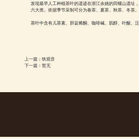
发现最早人工种植茶叶的遗迹在浙江余姚的田螺山遗址，
六大类。依据季节采制可分为春茶、夏茶、秋茶、冬茶
茶叶中含有儿茶素、胆甾烯酮、咖啡碱、肌醇、叶酸、泛
上一篇：铁观音
下一篇：暂无