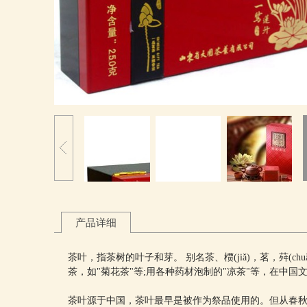
产品详细
茶叶，指茶树的叶子和芽。 别名茶、槚(jiǎ)，茗，荈
茶，如"菊花茶"等;用各种药材泡制的"凉茶"等，在中
茶叶源于中国，茶叶最早是被作为祭品使用的。但从春