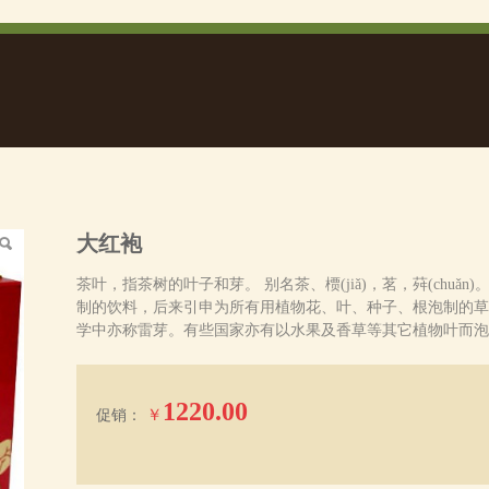
大红袍
茶叶，指茶树的叶子和芽。 别名茶、槚(jiǎ)，茗，荈(chu
制的饮料，后来引申为所有用植物花、叶、种子、根泡制的草本
学中亦称雷芽。有些国家亦有以水果及香草等其它植物叶而泡
1220.00
￥
促销：