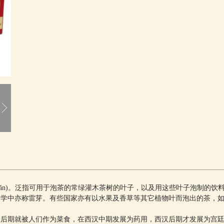
(chuǎn)。泛指可用于泡茶的常绿灌木茶树的叶子，以及用这些叶子泡制
国文学中亦称雷芽。有些国家亦有以水果及香草等其它植物叶而泡出的茶，如
秋后期就被人们作为菜食，在西汉中期发展为药用，西汉后期才发展为宫