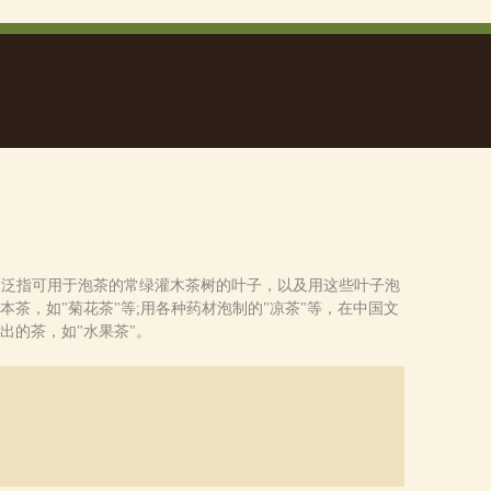
ǎn)。泛指可用于泡茶的常绿灌木茶树的叶子，以及用这些叶子泡
茶，如"菊花茶"等;用各种药材泡制的"凉茶"等，在中国文
出的茶，如"水果茶"。