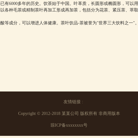
已有6000多年的历史。饮茶始于中国。叶革质，长圆形或椭圆形，可以
。以各种毛茶或精制茶叶再加工形成再加茶，包括分为花茶、紧压茶、萃
酸等成分，可以增进人体健康。茶叶饮品-茶被誉为"世界三大饮料之一"
友情链接 :
Copyright © 2012-2018 某某公司 版权所有 非商用版本
琼ICP备xxxxxxxx号